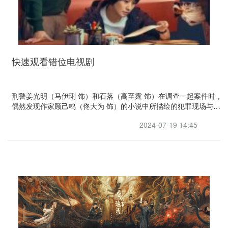
快速观看错位电视剧
刑警姜光明（马伊琍 饰）和石落（高至霆 饰）在调查一起案件时，
偶然发现作家顾己鸣（佟大为 饰）的小说中所描绘的犯罪现场与自
己正在调查的案发现场离奇重合，虚构与现实交错，一切真的只是
2024-07-19 14:45
巧合？而小说的出现也为二人的追查提供了新的方向，但与此同时
也将他们引向了更深的迷局......案中案，谜中谜，隐藏在幕后的凶手
究竟是谁？该剧改编自松本清张同名小说。