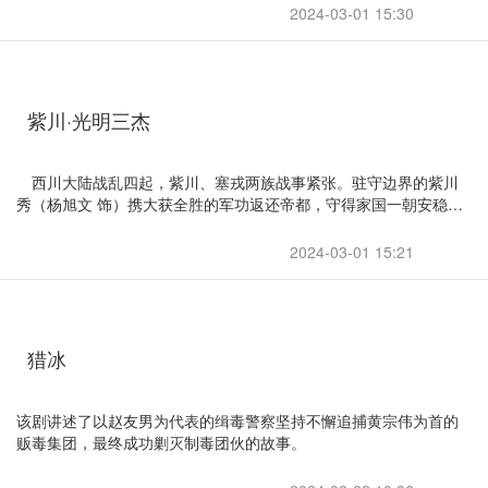
2024-03-01 15:30
紫川·光明三杰
西川大陆战乱四起，紫川、塞戎两族战事紧张。驻守边界的紫川
秀（杨旭文 饰）携大获全胜的军功返还帝都，守得家国一朝安稳。
然而，一波未平一波又起，帝都朝中重臣杨明华（张帆 饰）心怀不
轨，发起叛乱，紫川秀携结义兄弟帝林（刘宇宁 饰）、斯毅林（张
2024-03-01 15:21
铭恩 饰），里应外合，铲除祸患，让动荡的紫川重归平静。但虎视
眈眈的塞戎在紫川还未恢复元气之时正式宣战。烽火狼烟，紫川
秀、斯毅林、帝林，三兄弟远离家乡，为了自己的家园、为了守护
心爱的人、为了和平而奔赴战场，谱写出燃情又壮丽的故事。
猎冰
该剧讲述了以赵友男为代表的缉毒警察坚持不懈追捕黄宗伟为首的
贩毒集团，最终成功剿灭制毒团伙的故事。