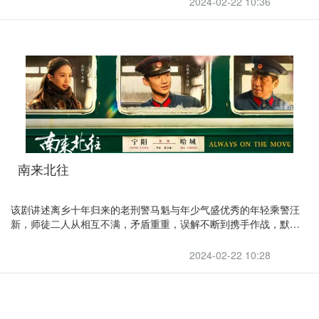
2024-02-22 10:36
南来北往
该剧讲述离乡十年归来的老刑警马魁与年少气盛优秀的年轻乘警汪
新，师徒二人从相互不满，矛盾重重，误解不断到携手作战，默契
配合。通过一列火车的人生百态，一群邻里间的人情冷暖，见证伟
大祖国的革新与发展，新老两代铁路干警警魂精神薪火传承的故
2024-02-22 10:28
事。