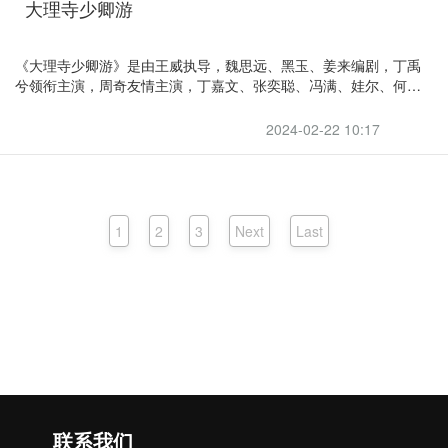
大理寺少卿游
《大理寺少卿游》是由王威执导，魏思远、黑玉、姜来编剧，丁禹
兮领衔主演，周奇友情主演，丁嘉文、张奕聪、冯满、娃尔、何奉
天、汪汐潮、杨亘主演的古装悬疑探案剧。于2024年2月20日在爱
奇艺开播
2024-02-22 10:17
1
2
3
Next
Last
联系我们