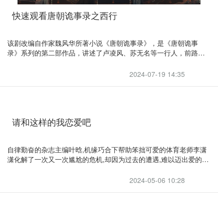
快速观看唐朝诡事录之西行
该剧改编自作家魏风华所著小说《唐朝诡事录》，是《唐朝诡事
录》系列的第二部作品，讲述了卢凌风、苏无名等一行人，前路险
巇，无畏启程的故事
2024-07-19 14:35
请和这样的我恋爱吧
自律勤奋的杂志主编叶晗,机缘巧合下帮助笨拙可爱的体育老师李潇
潇化解了一次又一次尴尬的危机,却因为过去的遭遇,难以迈出爱的脚
步;热情直接的杂志出版人徐嘉成,遇见了曾经的模特一姐童伊雯,两人
在对爱情与事业的追求中不断寻求着平衡;四人之间的关系因为潇潇
2024-05-06 10:28
暗恋嘉成变得复杂与充满考验,在兜兜转转中,叶晗守护着潇潇的暗恋
与脆弱,潇潇彻底治愈了叶晗的情感创伤,嘉成与伊雯经过考验终修成
正果。而其他几位朋友,也在经历人生的磨砺,沉稳踏实的律师许彦,专
业能力出色,却始终不敢面对与年轻活力的徐嘉琳之间的感情;为人浪