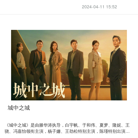
爱中挣脱，走出了一条独属于自己的成长之路故事
2024-04-11 15:52
城中之城
《城中之城》是由滕华涛执导，白宇帆、于和伟、夏梦、隆妮、王
骁、冯嘉怡领衔主演，杨子姗、王劲松特别主演，陈瑾特别出演，
涂松岩、章申特邀主演的金融都市剧。