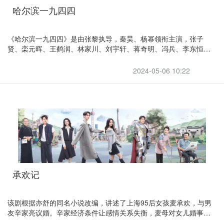
哈尔滨一九四四
漫的咖啡厅老板路正与妻子郭晟芸结婚多年,看似美好的婚姻里,却也
有不为人知的苦恼。他们在经历了事业与
《哈尔滨一九四四》是由张黎执导，秦昊、杨幂领衔主演，张子
贤、栾元晖、王鹤润、林家川、刘宇轩、蒋奇明、冯兵、李东恒主
演，张国强特邀出演，浩歌特别主演，沙宝亮友情出演的原创谍战
悬疑年代剧。
2024-05-06 10:22
承欢记
该剧根据亦舒的同名小说改编，讲述了上海95后女孩麦承欢，与男
友辛家亮议婚。辛家经济条件让感情关系失衡，麦母对女儿婚事过
度插手，加速麦承欢和辛家亮的分手。麦承欢逐步从母亲强势的关