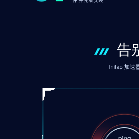
告
Initap
ping