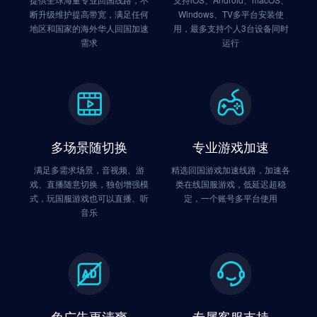
云上城之歌
原神
断升级维护提高带宽，满足任何
Windows、TV多平台安装使
地区和国家的海外华人回国加速
用，最多支持个人3台设备同时
召唤与合成
部落冲突:皇室战争
需求
运行
灌篮高手
新笑傲江湖
最强蜗牛
明日之后
第五人格
弹弹堂
热血传奇
崩坏学园2
多场景随切换
专业游戏加速
公主连结:Re Dive
阴阳师
满足多需求场景，音视频、游
精选回国游戏加速线路，加速各
戏、直播随意切换，独创增强模
类在线国服游戏，低延迟超稳
率土之滨
实况足球
式，玩国服游戏也可以直播、听
定，一个账号多平台使用
音乐
王牌战士
三国杀online
刀塔2
QQ飞车
欢乐麻将全集
天龙八部
天下-应龙劫
鸿图之下
免广告更清爽
专属客服支持