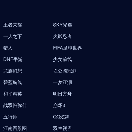
王者荣耀
SKY光遇
一人之下
火影忍者
猎人
FIFA足球世界
DNF手游
少女前线
龙族幻想
坎公骑冠剑
碧蓝航线
一梦江湖
和平精英
明日方舟
战双帕弥什
崩坏3
五行师
QQ炫舞
江南百景图
双生视界