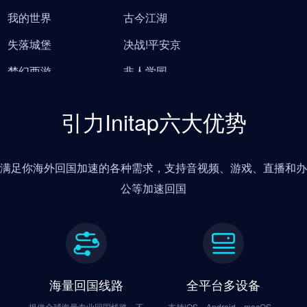
我的世界
古今江湖
失落城堡
决战!平安京
梦幻西游
非人学园
王国纪元
拳皇98OL
引力Initap六大优势
龙之谷2
英雄联盟手游
光明大陆
诛仙手游
满足你海外回国加速的各种需求，支持音视频、游戏、直播和办
猫和老鼠
月圆之夜
公等加速回国
英雄联盟
三国杀
战舰少女
奇迹暖暖
魔渊之刃
荒野乱斗
海量回国线路
全平台多设备
量子特攻
我的起源
提供全球海量专业回国线路，不
支持iOS、Android、macOS、