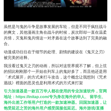
虽然是与鬼的斗争是故事发展的车轮，但是不同于疯狂战斗
的爽文，其他漫画主角在战斗的时候，炭次郎却一直在温柔
共情，灭鬼和鬼共情这一对矛盾在这个故事达到了完美的融
合。
动漫成功往往在于细节的处理、剧情的建设在《鬼灭之刃》
被完美的诠释。
我没看过鬼灭之刃的动画，所以对这世界观不了解，但上弦
的招比刚刚那个一开始在列车上的鬼好多了，而且他还是用
「术式展开」的方式来打斗攻击，这个概念让我想到《咒术
迴战》裡面的恶灵也是利用术式的方式来打架
引力加速器是⼀款百万华⼈都在使⽤的专业加速软件，官网
地址：
https://initap.com/
专为身在海外的华⼈、 留学⽣、
海外出差⼯作等⽤户打造的⼀款加速神器。回国加速器，让
饱受延迟之苦的海外用户感受国服低延迟。海外游戏/直播