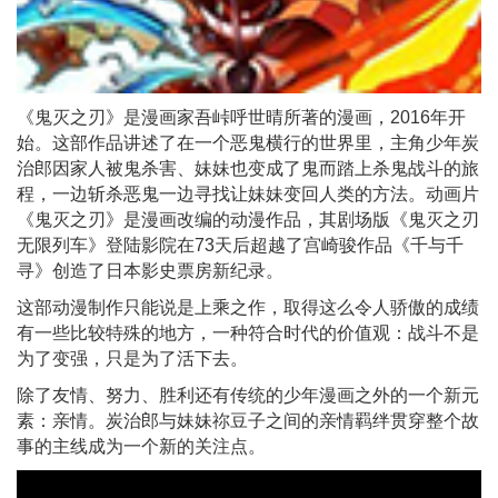
《鬼灭之刃》是漫画家吾峠呼世晴所著的漫画，2016年开
始。这部作品讲述了在一个恶鬼横行的世界里，主角少年炭
治郎因家人被鬼杀害、妹妹也变成了鬼而踏上杀鬼战斗的旅
程，一边斩杀恶鬼一边寻找让妹妹变回人类的方法。动画片
《鬼灭之刃》是漫画改编的动漫作品，其剧场版《鬼灭之刃
无限列车》登陆影院在73天后超越了宫崎骏作品《千与千
寻》创造了日本影史票房新纪录。
这部动漫制作只能说是上乘之作，取得这么令人骄傲的成绩
有一些比较特殊的地方，一种符合时代的价值观：战斗不是
为了变强，只是为了活下去。
除了友情、努力、胜利还有传统的少年漫画之外的一个新元
素：亲情。炭治郎与妹妹祢豆子之间的亲情羁绊贯穿整个故
事的主线成为一个新的关注点。