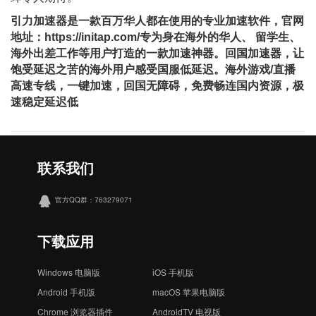
引力加速器是⼀款百万华⼈都在使⽤的专业加速软件，官网
地址：https://initap.com/专为身在海外的华⼈、 留学⽣、
海外出差⼯作等⽤户打造的⼀款加速神器。回国加速器，让
饱受延迟之苦的海外用户感受国服低延迟。海外游戏/直播
⾼速专线，⼀键加速，回国⽆障碍，免费畅连国内资源，极
速稳定延迟低
联系我们
官方QQ群：763279071
下载应用
Windows 电脑版
iOS 手机版
Android 手机版
macOS 苹果电脑版
Chrome 浏览器插件
AndroidTV 电视版