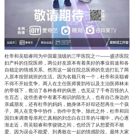
杜帝和吴聪睿同为中国最顶级的三甲医院之一——盛济医院
妇产科的住院医师，两位好友原本有着美好的事业前途和各
自稳定的情感关系。然而这一届住院总医师的竞选打乱了两
人原本按部就班的生活。因为名额只有一个，杜帝和吴聪睿
不得不开始竞争。两人在主任医师黄韵玲以及主治医师林未
的带领下，救治了各种各样的病患，也见证了千奇百怪的人
生百态，这些患者中有素不相识的陌生人，也有自己身边的
亲戚朋友，还有杜帝的妈妈，她身体不好却还想再生一个孩
子。两人在竞争中协作，协作中竞争。除此之外，杜帝和回
国归来调查母亲死亡真相的刘念白在日常的斗嘴中，内心逐
渐走近，而吴聪睿和李骏骁之间，也经历了从想爱而不敢
爱、因为误会不能爱、到勇敢在一起的情感阶段。最终大家