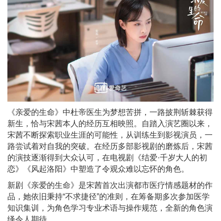
《亲爱的生命》中杜帝医生为梦想苦拼，一路披荆斩棘获得
新生，恰与宋茜本人的经历互相映照。自踏入演艺圈以来，
宋茜不断探索职业生涯的可能性，从训练生到影视演员，一
路尝试着对自我的突破。在经历多部影视剧的磨炼后，宋茜
的演技逐渐得到大众认可，在电视剧《结爱·千岁大人的初
恋》《风起洛阳》中塑造了令观众难以忘怀的角色。
新剧《亲爱的生命》是宋茜首次出演都市医疗情感题材的作
品，她依旧秉持“不求捷径”的准则，在筹备期多次参加医学
知识集训，为角色学习专业术语与操作规范，全新的角色演
绎令人期待。