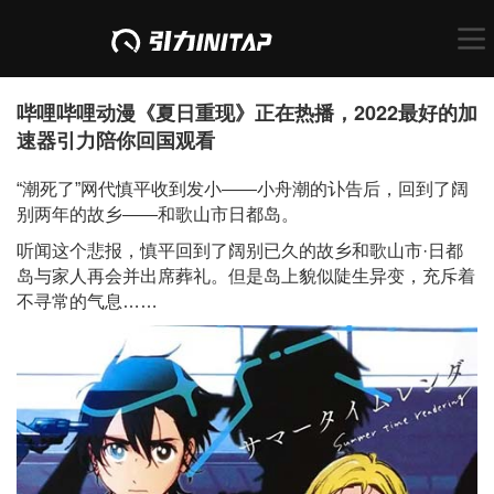
哔哩哔哩动漫《夏日重现》正在热播，2022最好的加
速器引力陪你回国观看
“潮死了”网代慎平收到发小——小舟潮的讣告后，回到了阔
别两年的故乡——和歌山市日都岛。
听闻这个悲报，慎平回到了阔别已久的故乡和歌山市·日都
岛与家人再会并出席葬礼。但是岛上貌似陡生异变，充斥着
不寻常的气息……