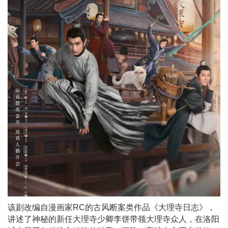
该剧改编自漫画家RC的古风断案类作品《大理寺日志》，
讲述了神秘的新任大理寺少卿李饼带领大理寺众人，在洛阳