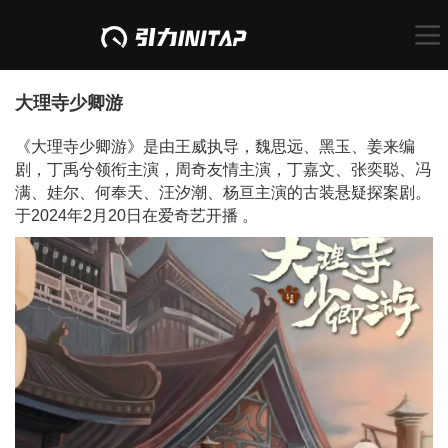
大理寺少卿游
《大理寺少卿游》是由王威执导，魏思远、黑玉、姜来编
剧，丁禹兮领衔主演，周奇友情主演，丁嘉文、张奕聪、冯
满、娃尔、何奉天、汪汐潮、杨亘主演的古装悬疑探案剧。
于2024年2月20日在爱奇艺开播 。