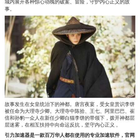
城内展开各种惊心动魄的破案、冒险，守护内心正义的故
事。
故事发生在女皇统治下的神都。唐宫夜宴，受女皇赏识李饼
被任命为大理寺少卿。大理寺中陈拾、王七、阿里巴巴、崔
倍和孙豹一众人在新任少卿白猫李饼的带领下，拨开神都层
层迷雾，在相互扶持中向命运反抗，坚守内心正义 。
引力加速器是⼀款百万华⼈都在使⽤的专业加速软件，官网