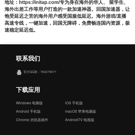
地址：https://initap.com/专为身在海外的华⼈、 留学⽣、
海外出差⼯作等⽤户打造的⼀款加速神器。回国加速器，让
饱受延迟之苦的海外用户感受国服低延迟。海外游戏/直播
⾼速专线，⼀键加速，回国⽆障碍，免费畅连国内资源，极
速稳定延迟低。
联系我们
官方QQ群：763279071
下载应用
Windows 电脑版
iOS 手机版
Android 手机版
macOS 苹果电脑版
Chrome 浏览器插件
AndroidTV 电视版