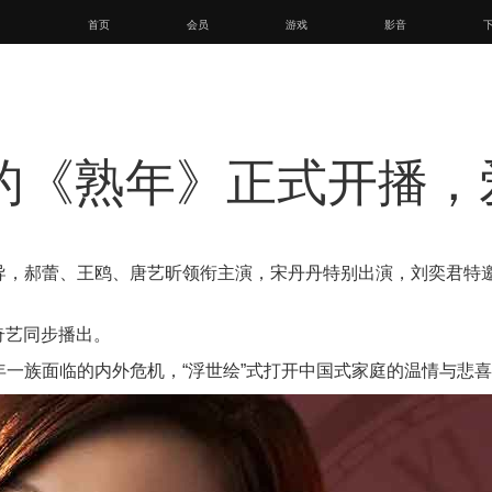
首页
会员
游戏
影音
的《熟年》正式开播，
导，郝蕾、王鸥、唐艺昕领衔主演，宋丹丹特别出演，刘奕君特
爱奇艺同步播出。
一族面临的内外危机，“浮世绘”式打开中国式家庭的温情与悲