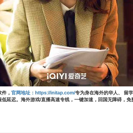
软件，
官网地址：https://initap.com/
专为身在海外的华⼈、 留
服低延迟。海外游戏/直播⾼速专线，⼀键加速，回国⽆障碍，免