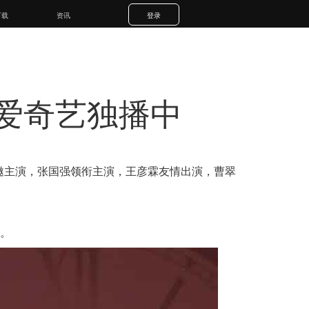
下载
资讯
登录
爱奇艺独播中
邀主演，张国强领衔主演，王彦霖友情出演，曹翠
喜。