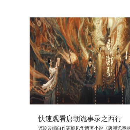
快速观看唐朝诡事录之西行
该剧改编自作家魏风华所著小说《唐朝诡事