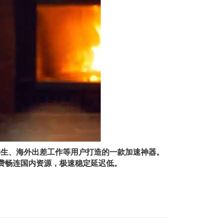
学⽣、海外出差⼯作等⽤户打造的⼀款加速神器。
费畅连国内资源，极速稳定延迟低。