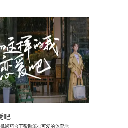
爱吧
,机缘巧合下帮助笨拙可爱的体育老