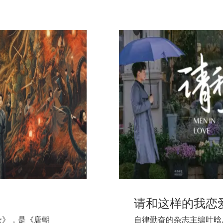
请和这样的我恋
录》，是《唐朝
自律勤奋的杂志主编叶晗