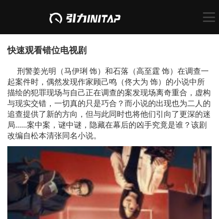
快速观看错位电视剧
刑警姜光明（马伊琍 饰）和石落（高至霆 饰）在调查一
起案件时，偶然发现作家顾己鸣（佟大为 饰）的小说中所
描绘的犯罪现场与自己正在调查的案发现场离奇重合，虚构
与现实交错，一切真的只是巧合？而小说的出现也为二人的
追查提供了新的方向，但与此同时也将他们引向了更深的迷
局......案中案，谜中谜，隐藏在幕后的凶手究竟是谁？该剧
改编自松本清张同名小说。