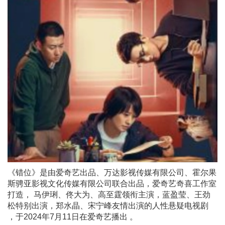
《错位》是由爱奇艺出品、万达影视传媒有限公司、霍尔果
斯骋亚影视文化传媒有限公司联合出品，爱奇艺奇喜工作室
打造， 马伊琍、佟大为、高至霆领衔主演，蓝盈莹、王劲
松特别出演，郑水晶、宋宁峰友情出演的人性悬疑电视剧
，于2024年7月11日在爱奇艺播出 。