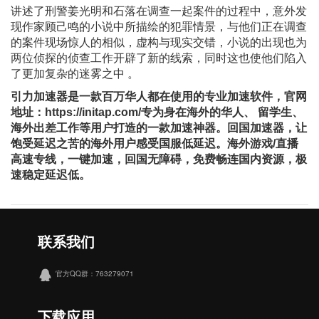
讲述了刑警姜光明和石落在调查一起案件的过程中，意外发
现作家顾己鸣的小说中所描绘的犯罪情景，与他们正在调查
的案件现场惊人的相似，虚构与现实交错，小说的出现也为
两位侦探的侦查工作开辟了新的线索，同时这也使他们陷入
了更加复杂的迷雾之中 。
引力加速器是⼀款百万华⼈都在使⽤的专业加速软件，官网
地址：https://initap.com/专为身在海外的华⼈、 留学⽣、
海外出差⼯作等⽤户打造的⼀款加速神器。回国加速器，让
饱受延迟之苦的海外用户感受国服低延迟。海外游戏/直播
⾼速专线，⼀键加速，回国⽆障碍，免费畅连国内资源，极
速稳定延迟低。
联系我们
官方QQ群：763279071
下载应用