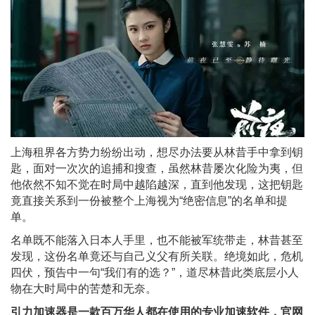
上海租界各方势力纷纷出动，想尽办法要从林昔手中拿到钥
匙，面对一次次的追捕和搜查，虽然林昔屡次化险为夷，但
他依然不知不觉在时局中越陷越深，直到他发现，这把钥匙
竟直接关系到一份被整个上海视为“绝密信息”的名单和提
单。
名单既不能落入日本人手里，也不能被军统带走，林昔甚至
发现，这份名单竟还与自己义父有所关联。绝境如此，危机
四伏，预告中一句“我们有的选？”，道尽林昔此类底层小人
物在大时局中的苦楚和无奈。
引力加速器是⼀款百万华⼈都在使⽤的专业加速软件，官网