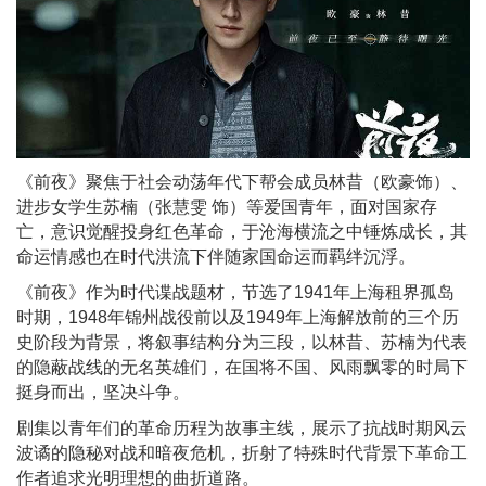
《前夜》聚焦于社会动荡年代下帮会成员林昔（欧豪饰）、
进步女学生苏楠（张慧雯 饰）等爱国青年，面对国家存
亡，意识觉醒投身红色革命，于沧海横流之中锤炼成长，其
命运情感也在时代洪流下伴随家国命运而羁绊沉浮。
《前夜》作为时代谍战题材，节选了1941年上海租界孤岛
时期，1948年锦州战役前以及1949年上海解放前的三个历
史阶段为背景，将叙事结构分为三段，以林昔、苏楠为代表
的隐蔽战线的无名英雄们，在国将不国、风雨飘零的时局下
挺身而出，坚决斗争。
剧集以青年们的革命历程为故事主线，展示了抗战时期风云
波谲的隐秘对战和暗夜危机，折射了特殊时代背景下革命工
作者追求光明理想的曲折道路。