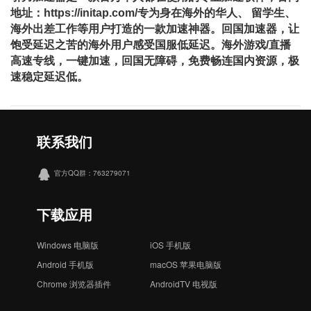
地址：https://initap.com/专为身在海外的华⼈、 留学⽣、
海外出差⼯作等⽤户打造的⼀款加速神器。回国加速器，让
饱受延迟之苦的海外用户感受国服低延迟。海外游戏/直播
⾼速专线，⼀键加速，回国⽆障碍，免费畅连国内资源，极
速稳定延迟低。
联系我们
官方QQ群：763279071
下载应用
Windows 电脑版
iOS 手机版
Android 手机版
macOS 苹果电脑版
Chrome 浏览器插件
AndroidTV 电视版