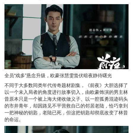
全员“戏多”悬念升级，欧豪张慧雯蛰伏暗夜静待曙光
不同于大多数同类年代传奇题材剧集，《前夜》大胆选择了
以一个未入局者的角度进行故事切入，由欧豪饰演的男主林
昔原本只是一个被上海大佬收做义子、以一腔孤勇混迹码头
的市井青年，却因路见不平营救自己的邻居老陆，恰巧拿到
一把神秘的钥匙，老陆已死，但这把钥匙却彻底改变了林昔
的命运。