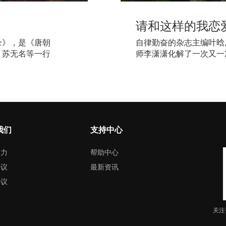
请和这样的我恋
录》，是《唐朝
自律勤奋的杂志主编叶晗
、苏无名等一行
师李潇潇化解了一次又一
以迈出爱的脚步;热情直
模特一姐童伊雯,两人在
衡;四人之间的关系因为
兜兜转转中,叶晗守护着
晗的情感创伤,嘉成与伊
朋友,也在经历人生的磨砺
我们
支持中心
色,却始终不敢面对与年
的咖啡厅老板路正与妻子
引力
帮助中心
却也有不为人知的苦恼。
协议
最新资讯
协议
关注