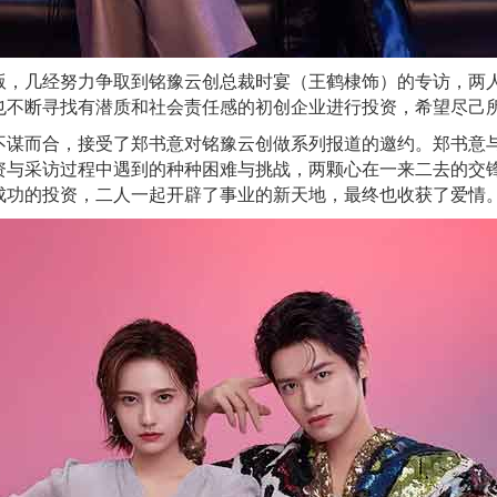
版，几经努力争取到铭豫云创总裁时宴（王鹤棣饰）的专访，两
也不断寻找有潜质和社会责任感的初创企业进行投资，希望尽己
不谋而合，接受了郑书意对铭豫云创做系列报道的邀约。郑书意
资与采访过程中遇到的种种困难与挑战，两颗心在一来二去的交
成功的投资，二人一起开辟了事业的新天地，最终也收获了爱情