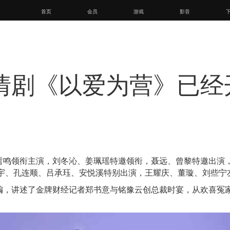
首页
会员
游戏
影音
情剧《以爱为营》已经
哲鸣领衔主演，刘冬沁、姜珮瑶特邀领衔，聂远、曾黎特邀出演
柯宇、孔连顺、吕承珏、安悦溪特别出演，王耀庆、董璇、刘些宁
编，讲述了金牌财经记者郑书意与铭豫云创总裁时宴，从欢喜冤