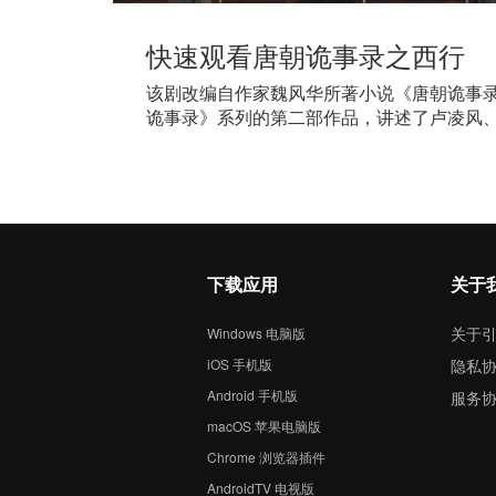
快速观看唐朝诡事录之西行
该剧改编自作家魏风华所著小说《唐朝诡事
诡事录》系列的第二部作品，讲述了卢凌风
人，前路险巇，无畏启程的故事
下载应用
关于
关于
Windows 电脑版
iOS 手机版
隐私
Android 手机版
服务
macOS 苹果电脑版
Chrome 浏览器插件
AndroidTV 电视版