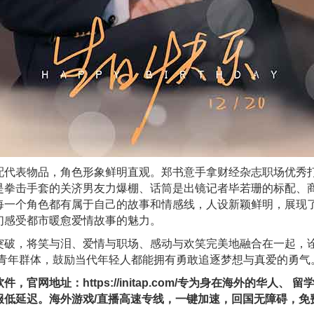
配代表物品，角色形象鲜明直观。郑书意手拿财经杂志职场优秀打
是拳击手套的关济男友力爆棚、话筒是出镜记者毕若珊的标配、
每一个角色都有属于自己的故事和情感线，人设新颖鲜明，展现
们感受都市暖愈爱情故事的魅力。
突破，将笑与泪、爱情与职场、感动与欢笑完美地融合在一起，诠
新青年群体，鼓励当代年轻人都能拥有勇敢追逐梦想与真爱的勇气
网地址：https://initap.com/专为身在海外的华⼈
服低延迟。海外游戏/直播⾼速专线，⼀键加速，回国⽆障碍，免