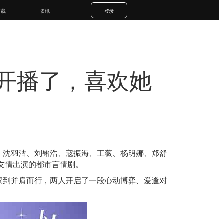
下载
资讯
登录
开播了，喜欢她
，沈羽洁、刘铭浩、寇振海、王薇、杨明娜、郑舒
友情出演的都市言情剧。
家到并肩而行，两人开启了一段心动博弈、爱逢对