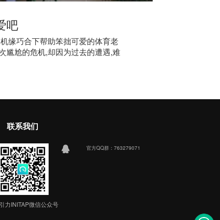
爱吧
,机缘巧合下帮助笨拙可爱的体育老
次尴尬的危机,却因为过去的遭遇,难
接的杂志出版人徐嘉成,遇见了曾经的
对爱情与事业的追求中不断寻求着平
潇潇暗恋嘉成变得复杂与充满考验,在
潇潇的暗恋与脆弱,潇潇彻底治愈了叶
雯经过考验终修成正果。而其他几位
,沉稳踏实的律师许彦,专业能力出
联系我们
轻活力的徐嘉琳之间的感情;为人浪漫
郭晟芸结婚多年,看似美好的婚姻里,
他们在经历了事业与
官方QQ群：763279071
引力INITAP微信公众号