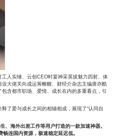
工人实锤、云创CEO时宴神采英拔魅力四射、体
商业大佬关向成运筹帷幄、财经介杂志主编唐亦酷
了包含都市职场、爱情、成长在内的多重看点，引
释了爱与成长之间的相辅相成，展现了“认同自
。
、 留学⽣、海外出差⼯作等⽤户打造的⼀款加速神器。
费畅连国内资源，极速稳定延迟低。