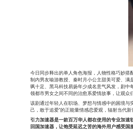
今日同步释出的单人角色海报，人物性格巧妙搭
制内男友喻游教授、秦时月小公主甜美可爱、满
飒十足、黑马科技易扬年少成名意气风发，剧中
领都市男女之间不同的治愈系爱情故事，让观众
该剧通过年轻人在职场、梦想与情感中的困境与
己，敢于追爱”的正能量情感恋爱观，辐射当代
引力加速器是⼀款百万华⼈都在使⽤的专业加速软件，官
回国加速器，让饱受延迟之苦的海外用户感受国