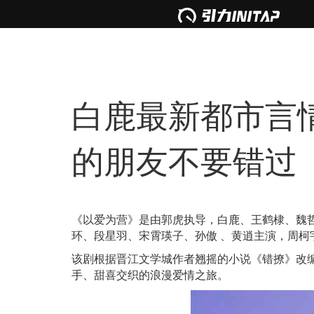
白鹿最新都市言
的朋友不要错过
《以爱为营》是由郭虎执导，白鹿、王鹤棣、魏
环、段星羽、宋霄瑛子、孙傲 、黄逍主演，周
该剧根据晋江文学城作者翘摇的小说《错撩》改
手、甜喜交织的浪漫爱情之旅。