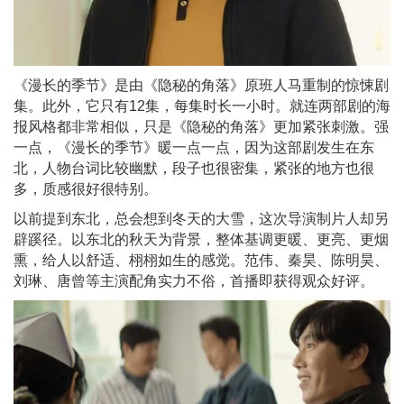
《漫长的季节》是由《隐秘的角落》原班人马重制的惊悚剧
集。此外，它只有12集，每集时长一小时。就连两部剧的海
报风格都非常相似，只是《隐秘的角落》更加紧张刺激。强
一点，《漫长的季节》暖一点一点，因为这部剧发生在东
北，人物台词比较幽默，段子也很密集，紧张的地方也很
多，质感很好很特别。
以前提到东北，总会想到冬天的大雪，这次导演制片人却另
辟蹊径。以东北的秋天为背景，整体基调更暖、更亮、更烟
熏，给人以舒适、栩栩如生的感觉。范伟、秦昊、陈明昊、
刘琳、唐曾等主演配角实力不俗，首播即获得观众好评。