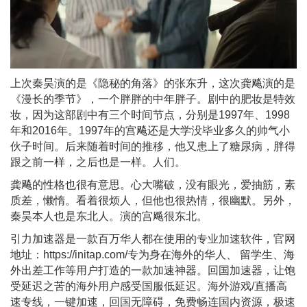
上次秦昊演的是《隐秘的角落》的张东升，这次龚飚演的是
《漫长的季节》，一个胖胖的中年胖子。剧中的肥妆是特效
妆，因为这部剧中有三个时间节点，分别是1997年、1998
年和2016年。1997年的宫飚还是大学没毕业多久的帅气小
伙子时间。后来随着时间的推移，他又患上了糖尿病，胖得
跟之前一样，之后也是一样。人们。
龚飚的性格也很有意思。心大嘴破，没有眼光，爱抽筋，素
质差，懒惰。看着很烦人，但他也很热情，很幽默。另外，
秦昊本人也是东北人。演的宫飚很东北。
引力加速器是⼀款百万华⼈都在使⽤的专业加速软件，官网
地址：https://initap.com/专为身在海外的华⼈、 留学⽣、海
外出差⼯作等⽤户打造的⼀款加速神器。回国加速器，让饱
受延迟之苦的海外用户感受国服低延迟。海外游戏/直播⾼
速专线，⼀键加速，回国⽆障碍，免费畅连国内资源，极速