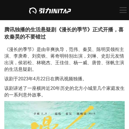
腾讯独播的生活悬疑剧《漫长的季节》正式开播，喜
欢秦昊的不要错过
《漫长的季节》是由辛爽执导，范伟、秦昊、陈明昊领衔主
演、李庚希、刘奕铁、蒋奇明特别出演，刘琳、史彭元友情
出演，侯岩松、林晓杰、王佳佳、杨一威、唐曾、张帆主演
的生活悬疑剧。
该剧于2023年4月22日在腾讯视频独播。
该剧讲述了一座横跨近20年历史的北方小城里几个家庭发生
的一系列意外故事。