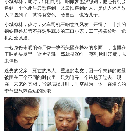
小城桦林，此时，出租司机王响做梦也没想到，他还有机会
遇到一个他此生最想遇到，又最怕遇到的人。是仇人还是故
人？遇到了，就得有交代，给自己，也给儿子。
小城桦林，彼时，火车司机王响意气风发，开得了二十挂的
钢铁巨兽却管不好鸡毛蒜皮的三口小家，工厂摇摇欲坠，危
机处处紧逼。
一包身份未明的碎尸像一块石头砸在桦林的水面上，也砸在
王响的头脑里，这片涟漪一荡就是20年，荡到秋叶泛黄，从
未停歇。
迷失的父亲，死亡的恋人、重逢的老友，因一个未解的谜题
被困在三个不同的时代里，只为追寻一个跨越了过去、现
在、未来的真相，当谜底揭开时，时空融为一体，在漫长的
季节里只剩命运的挽歌