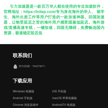
引力加速器是⼀款百万华⼈都在使⽤的专业加速软件，
官网地址：https://initap.com/专为身在海外的华⼈、 留学
⽣、海外出差⼯作等⽤户打造的⼀款加速神器。回国加速
器，让饱受延迟之苦的海外用户感受国服低延迟。海外游
戏/直播⾼速专线，⼀键加速，回国⽆障碍，免费畅连国内
资源，极速稳定延迟低
联系我们
官方QQ群：763279071
下载应用
Windows 电脑版
iOS 手机版
Android 手机版
macOS 苹果电脑版
Chrome 浏览器插件
AndroidTV 电视版