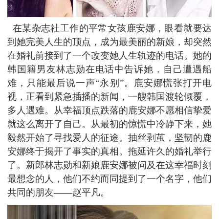
在某杂志社工作的平常女孩鹿安娜，眼看就要达
到她完美人生的顶点，成为最美丽的新娘，却突然
在婚礼前接到了一个改变她人生轨迹的电话。她的
韩国籍男友林志勋在电话中告诉她，自己遭遇船
难，只能最后说一声
“永别”。鹿安娜慌张打开电
视，正看到紧急插播的新闻，一艘韩国渡轮倾覆，
多人遇难。从幸福顶点跌落的鹿安娜不愿相信挚爱
就这么离开了自己。从最初的惊慌中冷静下来，她
毅然开始了寻找爱人的征途。抽丝剥茧，坚韧的鹿
安娜终于揭开了事实的真相。拖延许久的婚礼举行
了。新郎林志勋和新娘鹿安娜被问及在这幸福时刻
最想念的人，他们不约而同提到了一个名字，他们
共同的朋友――赵平凡
。