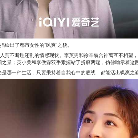
描绘出了都市女性的“飒爽”之貌。
三人剪不断理还乱的情感现状。李英男和徐辛貌合神离互不相望
姻之景；英小美和李傲霖双手紧握站于折痕两端，仿佛喻示着这
论是哪一种生活，只要秉持着自我心中的底线，都能活出飒爽之