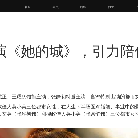
首页
会员
游戏
影音
演《她的城》，引力陪
泷正、王耀庆领衔主演，张静初特邀主演，官鸿特别出演的都市
政佳人英小美三位都市女性，在人生下半场面对婚姻、事业中的
太艾英（张静初饰）和律政佳人英小美（张含韵饰）三位都市女