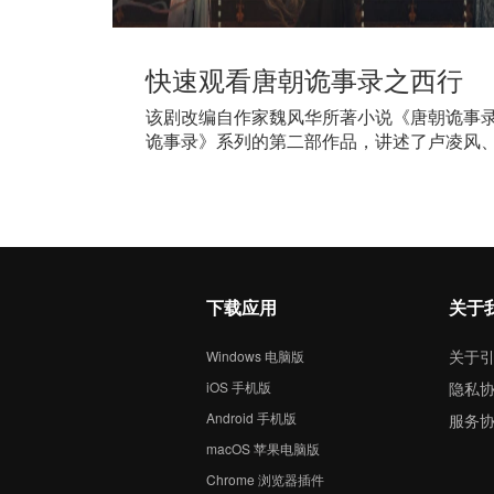
快速观看唐朝诡事录之西行
该剧改编自作家魏风华所著小说《唐朝诡事
诡事录》系列的第二部作品，讲述了卢凌风
人，前路险巇，无畏启程的故事
下载应用
关于
关于
Windows 电脑版
iOS 手机版
隐私
Android 手机版
服务
macOS 苹果电脑版
Chrome 浏览器插件