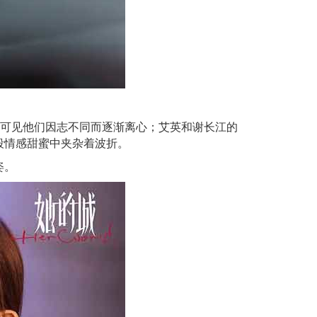
，可见他们因志不同而逐渐离心；艾英和谢长江的
段情感甜蜜中夹杂着波折。
姿。