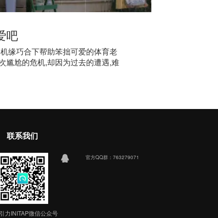
爱吧
,机缘巧合下帮助笨拙可爱的体育老
次尴尬的危机,却因为过去的遭遇,难
接的杂志出版人徐嘉成,遇见了曾经的
对爱情与事业的追求中不断寻求着平
潇潇暗恋嘉成变得复杂与充满考验,在
潇潇的暗恋与脆弱,潇潇彻底治愈了叶
雯经过考验终修成正果。而其他几位
,沉稳踏实的律师许彦,专业能力出
联系我们
轻活力的徐嘉琳之间的感情;为人浪漫
郭晟芸结婚多年,看似美好的婚姻里,
他们在经历了事业与
官方QQ群：763279071
引力INITAP微信公众号