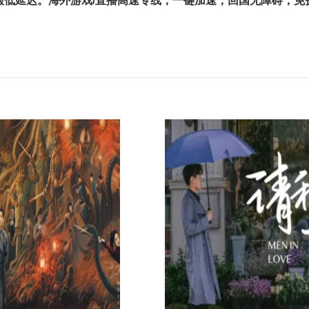
服低延迟。海外游戏/直播⾼速专线，⼀键加速，回国⽆障碍，免