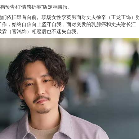
档预告和“情感折痕”版定档海报。
她们依旧昂首向前。职场女性李英男面对丈夫徐辛（王龙正饰）
工作，始终自信向上坚守自我，面对突发的乳腺癌和丈夫谢长江
傲霖（官鸿饰）相恋后也不迷失自我。