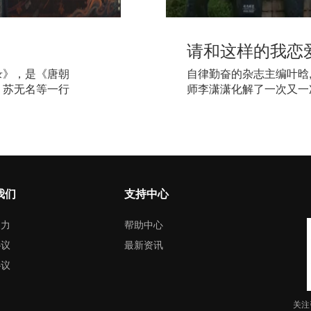
请和这样的我恋
录》，是《唐朝
自律勤奋的杂志主编叶晗
、苏无名等一行
师李潇潇化解了一次又一
以迈出爱的脚步;热情直
模特一姐童伊雯,两人在
衡;四人之间的关系因为
兜兜转转中,叶晗守护着
晗的情感创伤,嘉成与伊
朋友,也在经历人生的磨砺
我们
支持中心
色,却始终不敢面对与年
的咖啡厅老板路正与妻子
引力
帮助中心
却也有不为人知的苦恼。
协议
最新资讯
协议
关注