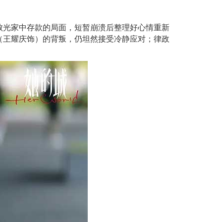
败光家中存款的局面，短暂崩溃后整理好心情重新
（王耀庆饰）的背叛，仍坦然接受冷静应对；律政