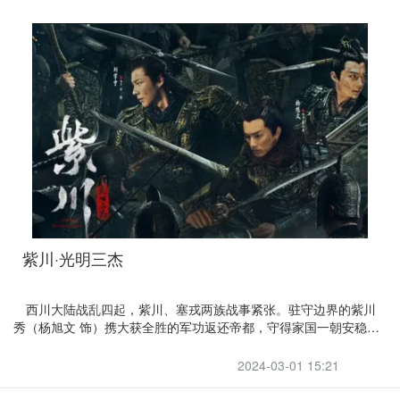
紫川·光明三杰
西川大陆战乱四起，紫川、塞戎两族战事紧张。驻守边界的紫川
秀（杨旭文 饰）携大获全胜的军功返还帝都，守得家国一朝安稳。
然而，一波未平一波又起，帝都朝中重臣杨明华（张帆 饰）心怀不
轨，发起叛乱，紫川秀携结义兄弟帝林（刘宇宁 饰）、斯毅林（张
2024-03-01 15:21
铭恩 饰），里应外合，铲除祸患，让动荡的紫川重归平静。但虎视
眈眈的塞戎在紫川还未恢复元气之时正式宣战。烽火狼烟，紫川