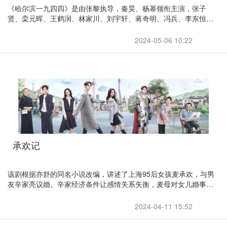
《哈尔滨一九四四》是由张黎执导，秦昊、杨幂领衔主演，张子
贤、栾元晖、王鹤润、林家川、刘宇轩、蒋奇明、冯兵、李东恒主
演，张国强特邀出演，浩歌特别主演，沙宝亮友情出演的原创谍战
悬疑年代剧。
2024-05-06 10:22
承欢记
该剧根据亦舒的同名小说改编，讲述了上海95后女孩麦承欢，与男
友辛家亮议婚。辛家经济条件让感情关系失衡，麦母对女儿婚事过
度插手，加速麦承欢和辛家亮的分手。麦承欢逐步从母亲强势的关
爱中挣脱，走出了一条独属于自己的成长之路故事
2024-04-11 15:52