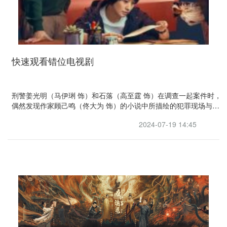
快速观看错位电视剧
刑警姜光明（马伊琍 饰）和石落（高至霆 饰）在调查一起案件时，
偶然发现作家顾己鸣（佟大为 饰）的小说中所描绘的犯罪现场与自
己正在调查的案发现场离奇重合，虚构与现实交错，一切真的只是
2024-07-19 14:45
巧合？而小说的出现也为二人的追查提供了新的方向，但与此同时
也将他们引向了更深的迷局......案中案，谜中谜，隐藏在幕后的凶手
究竟是谁？该剧改编自松本清张同名小说。