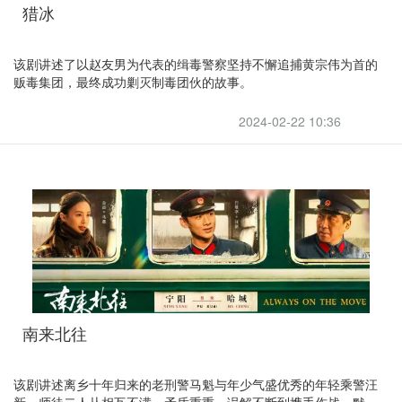
猎冰
该剧讲述了以赵友男为代表的缉毒警察坚持不懈追捕黄宗伟为首的
贩毒集团，最终成功剿灭制毒团伙的故事。
2024-02-22 10:36
南来北往
该剧讲述离乡十年归来的老刑警马魁与年少气盛优秀的年轻乘警汪
新，师徒二人从相互不满，矛盾重重，误解不断到携手作战，默契