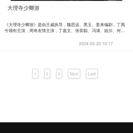
大理寺少卿游
《大理寺少卿游》是由王威执导，魏思远、黑玉、姜来编剧，丁禹
兮领衔主演，周奇友情主演，丁嘉文、张奕聪、冯满、娃尔、何奉
天、汪汐潮、杨亘主演的古装悬疑探案剧。于2024年2月20日在爱
奇艺开播
2024-02-22 10:17
1
2
3
Next
Last