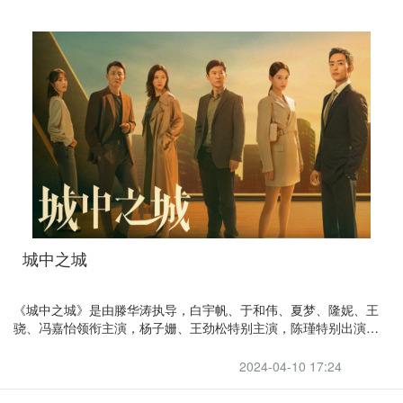
城中之城
《城中之城》是由滕华涛执导，白宇帆、于和伟、夏梦、隆妮、王
骁、冯嘉怡领衔主演，杨子姗、王劲松特别主演，陈瑾特别出演，
涂松岩、章申特邀主演的金融都市剧。
2024-04-10 17:24