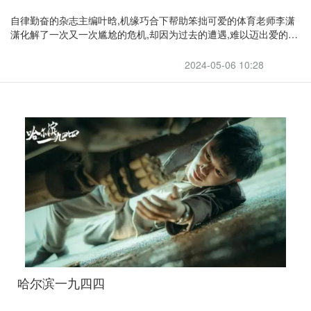
自律勤奋的杂志主编叶晗,机缘巧合下帮助笨拙可爱的体育老师李潇
潇化解了一次又一次尴尬的危机,却因为过去的遭遇,难以迈出爱的脚
步;热情直接的杂志出版人徐嘉成,遇见了曾经的模特一姐童伊雯,两人
在对爱情与事业的追求中不断寻求着平衡;四人之间的关系因为潇潇
2024-05-06 10:28
暗恋嘉成变得复杂与充满考验,在兜兜转转中,叶晗守护着潇潇的暗恋
与脆弱,潇潇彻底治愈了叶晗的情感创伤,嘉成与伊雯经过考验终修成
正果。而其他几位朋友,也在经历人生的磨砺,沉稳踏实的律师许彦,专
业能力出色,却始终不敢面对与年轻活力的徐嘉琳之间的感情;为人浪
漫的咖啡厅老板路正与妻子郭晟芸结婚多年,看似美好的婚姻里,却也
有不为人知的苦恼。他们在经历了事业与
哈尔滨一九四四