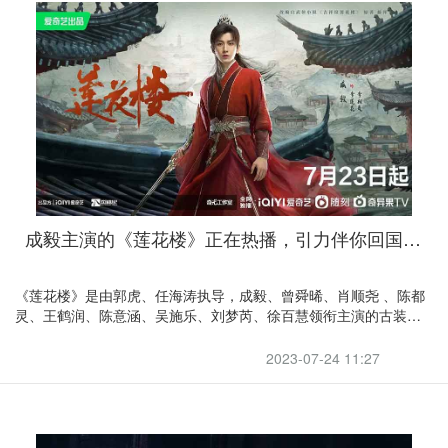
成毅主演的《莲花楼》正在热播，引力伴你回国追剧
《莲花楼》是由郭虎、任海涛执导，成毅、曾舜晞、肖顺尧 、陈都
灵、王鹤润、陈意涵、吴施乐、刘梦芮、徐百慧领衔主演的古装武
侠悬疑剧。
2023-07-24 11:27