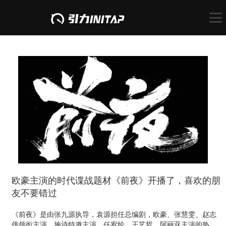
欧豪主演的时代谍战题材《前夜》开播了，喜欢的朋
友不要错过
《前夜》是由张九源执导，袁源担任总编剧，欧豪、张慧雯、赵志
伟领衔主演，施诗特邀主演，任宥纶、王艺哲、阿丽亚主演的热血