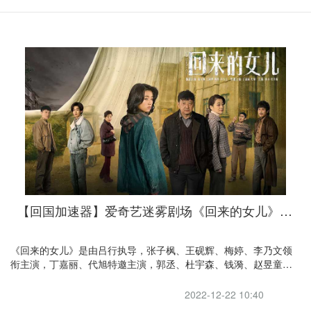
【回国加速器】爱奇艺迷雾剧场《回来的女儿》，喜欢悬疑的朋友不要错过
《回来的女儿》是由吕行执导，张子枫、王砚辉、梅婷、李乃文领
衔主演，丁嘉丽、代旭特邀主演，郭丞、杜宇森、钱漪、赵昱童、
张贤静主演的家庭悬疑剧。
2022-12-22 10:40