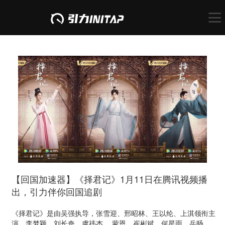
【回国加速器】《择君记》1月11日在腾讯视频播
出，引力伴你回国追剧
《择君记》是由吴强执导，张雪迎、邢昭林、王以纶、上淇领衔主
演，李梦颖、刘长奇、虞祎杰 、蒙恩、崔彬斌、何星雨、岳旸、赵