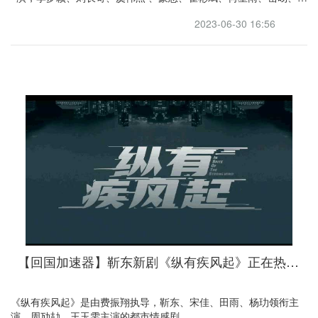
柯、张子健主演的古装剧。
2023-06-30 16:56
【回国加速器】靳东新剧《纵有疾风起》正在热播，喜欢的朋友记得用引力回国追剧
《纵有疾风起》是由费振翔执导，靳东、宋佳、田雨、杨玏领衔主
演，周劢劼、王玉雯主演的都市情感剧。