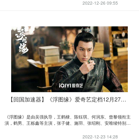
2022-12-26 09:55
【回国加速器】《浮图缘》爱奇艺定档12月27日，引力解除限制回国追剧
《浮图缘》是由吴强执导，王鹤棣、陈钰琪、何润东、曾黎领衔主
演，鹤男、王栎鑫等主演，张子健、施羽、张绍刚、安唯绫特别出
演的古装剧。
2022-12-23 14:28