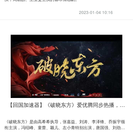
2023-01-04 10:16
【回国加速器】《破晓东方》爱优腾同步热播，引力伴你回国追剧
《破晓东方》是由高希希执导，张嘉益、刘涛、李泽锋、乔振宇领
衔主演，冯绍峰、童蕾、颖儿、左小青特别出演，唐国强、刘劲、