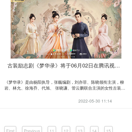
古装励志剧《梦华录》将于06月02日在腾讯视频播出
《梦华录》是由杨阳执导，张巍编剧，刘亦菲、陈晓领衔主演，柳
岩、林允、徐海乔、代旭、 张晓谦、管云鹏联合主演的女性古装励
志剧。该剧根据关汉卿元曲话《赵盼儿风月救风尘》改编，讲述了
赵盼儿、宋引章与孙三娘三人在经历了举步维艰、种种磨难后，姐
2022-05-30 11:14
妹三人终于将小茶坊经营成了汴京最大的酒楼 。
First
Previous
11
12
13
14
15