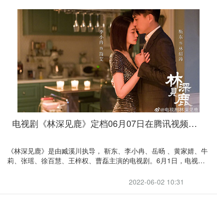
电视剧《林深见鹿》定档06月07日在腾讯视频独播
《林深见鹿》是由臧溪川执导， 靳东、李小冉、岳旸 、黄家婧、牛
莉、张瑶、徐百慧、王梓权、曹磊主演的电视剧。6月1日，电视剧
《林深见鹿》传出即将定档在6月7日上星东方卫视和北京卫视，网
播则在腾讯视频独播的好消息。
2022-06-02 10:31