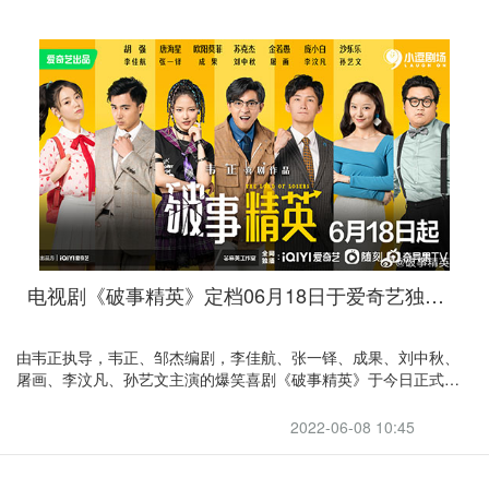
电视剧《破事精英》定档06月18日于爱奇艺独家播出
由韦正执导，韦正、邹杰编剧，李佳航、张一铎、成果、刘中秋、
屠画、李汶凡、孙艺文主演的爆笑喜剧《破事精英》于今日正式宣
布定档6月18日。这是《爱情公寓》导演韦正的又一新作，该剧主创
团队曾制作过《爱情公寓5》《天盛长歌》《生活家》等作品。
2022-06-08 10:45