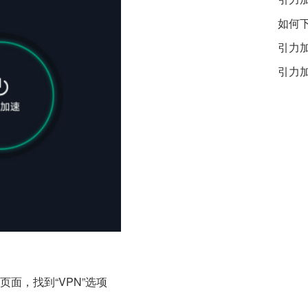
如何
引力
引力加
面，找到“VPN”选项